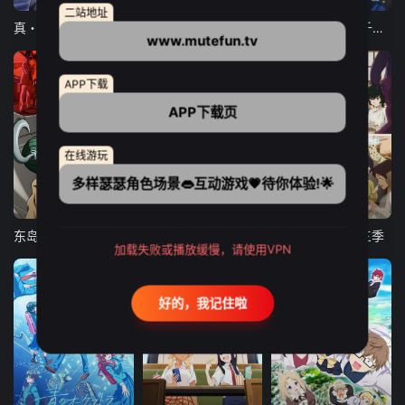
二站地址
真・进化果 实不知不觉踏上胜利的人生
东京猫猫 NEW～♡
弹珠汽水瓶里的千岁同学
www.mutefun.tv
APP下载
APP下载页
在线游玩
多样瑟瑟角色场景👄互动游戏💗待你体验!🌟
24集全
更新至21集
更新至18集
东岛丹三郎想成为假面骑士
古诺希亚
致不灭的你 第三季
加载失败或播放缓慢，请使用VPN
好的，我记住啦