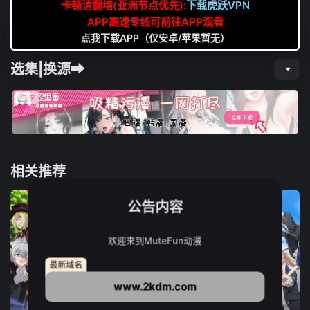
卡顿请翻墙(亚洲节点优先):
下载虎跃VPN
APP高速专线可前往APP观看
点我下载APP（仅安卓/苹果暂无）
选集|换源➡
相关推荐
公告内容
欢迎来到MuteFun动漫
最新域名
www.2kdm.com
12集全
12集全
13集全