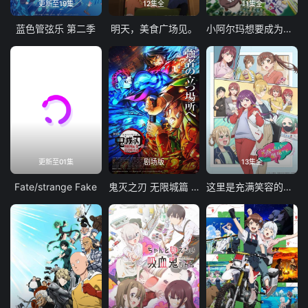
更新至19集
12集全
11集全
蓝色管弦乐 第二季
明天，美食广场见。
小阿尔玛想要成为家人
更新至01集
剧场版
13集全
Fate/strange Fake
鬼灭之刃 无限城篇 第一章 猗窝座再袭
这里是充满笑容的职场。