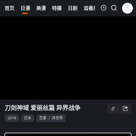
0
首页
日漫
美漫
特摄
日剧
追番周表
今日更新
我的观影记录
刀剑神域 爱丽丝篇 异界战争
清空
刀剑神域 爱丽丝篇 异界战争
2019
日本
恋爱
/
异世界