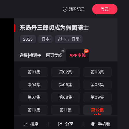
观看记录
登录
我的观影记录
东岛丹三郎想成为假面骑士
东岛丹三郎想成为假面骑士
第12集
2025
日本
战斗
日常
/
清空
24
24
网页专线
选集|换源➡
APP专线
东岛丹三郎想成为假面骑士 -第12集
第01集
第02集
第03集
手机扫一扫继续看
第04集
第05集
第06集
第07集
第08集
第09集
第10集
第11集
第12集
第13集
第14集
第15集
排序
分享
手机看