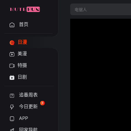
首页
日漫
美漫
特摄
日剧
追番周表
8
今日更新
APP
回家导航