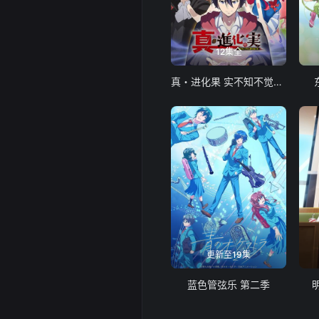
12集全
真・进化果 实不知不觉踏上胜利的人生
更新至19集
蓝色管弦乐 第二季