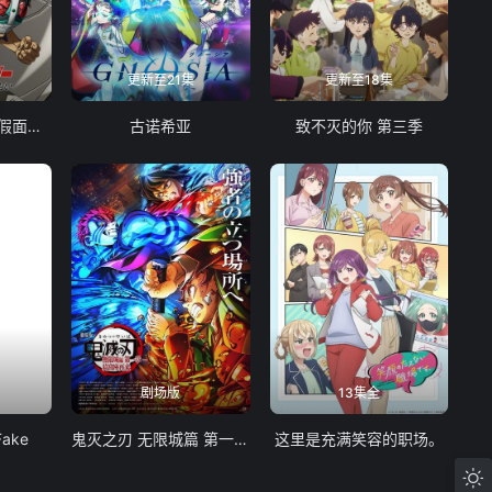
更新至21集
更新至18集
东岛丹三郎想成为假面骑士
古诺希亚
致不灭的你 第三季
剧场版
13集全
Fake
鬼灭之刃 无限城篇 第一章 猗窝座再袭
这里是充满笑容的职场。