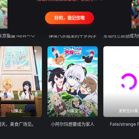
好的，我记住啦
12集全
13集全
24集全
东京猫猫 NEW～♡
弹珠汽水瓶里的千岁同学
12集全
11集全
更新至01集
明天，美食广场见。
小阿尔玛想要成为家人
Fate/strange 