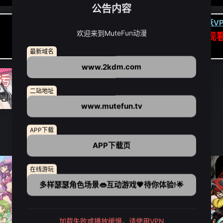
公告内容
卡顿请翻墙(亚洲节点优先):
下载虎跃VP
欢迎来到MuteFun动漫
APP高速专线可前往APP观
点我下载APP（仅安卓/苹果暂无）
最新域名
www.2kdm.com
二站地址
www.mutefun.tv
APP下载
APP下载页
在线游玩
多样瑟瑟角色场景👄互动游戏💗待你体验!🌟
加载失败或播放缓慢，请使用VPN