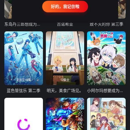
好的，我记住啦
24集全
更新至21集
更新至18集
东岛丹三郎想成为假面骑士
古诺希亚
致不灭的你 第三季
更新至19集
12集全
11集全
蓝色管弦乐 第二季
明天，美食广场见。
小阿尔玛想要成为家人