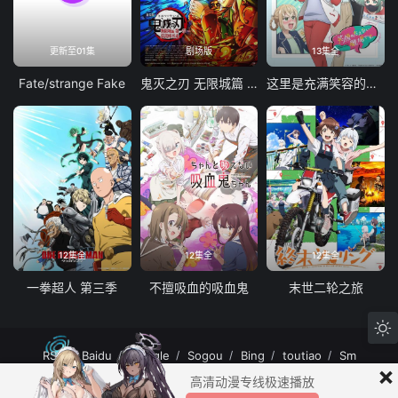
更新至01集
剧场版
13集全
Fate/strange Fake
鬼灭之刃 无限城篇 第一章 猗窝座再袭
这里是充满笑容的职场。
12集全
12集全
12集全
一拳超人 第三季
不擅吸血的吸血鬼
末世二轮之旅
RSS
Baidu
Google
Sogou
Bing
toutiao
Sm
×
MuteFun动漫网站-无声乐趣-(゜-゜)つロ 干杯~MuteFun动漫网站所有内容均来
高清动漫专线极速播放
自互联网分享站点所提供的公开引用资源，未提供资源上传、存储服务。