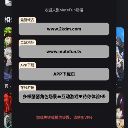
欢迎来到MuteFun动漫
相关推荐
最新域名
www.2kdm.com
二站地址
www.mutefun.tv
APP下载
APP下载页
12集全
12集全
13集全
真・进化果 实不知不觉踏上胜利的人生
东京猫猫 NEW～♡
弹珠汽水瓶里的千岁同学
在线游玩
多样瑟瑟角色场景👄互动游戏💗待你体验!🌟
加载失败或播放缓慢，请使用VPN