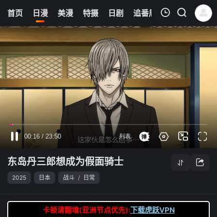
6
首页
日漫
美漫
特摄
日剧
追番周表
今日更新
我的观影记录
东岛丹三郎想成为假面骑士
第07集
清空
东岛丹三郎想成为假面骑士
2025
日本
战斗
/
日常
卡顿请翻墙(亚洲节点优先):
下载虎跃VPN