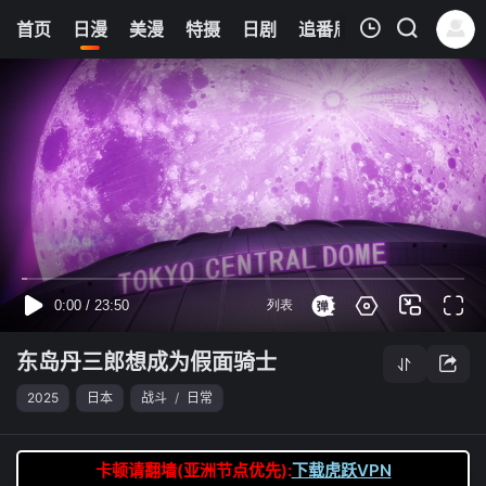
6
首页
日漫
美漫
特摄
日剧
追番周表
今日更新
我的观影记录
东岛丹三郎想成为假面骑士
第23集
清空
东岛丹三郎想成为假面骑士
2025
日本
战斗
/
日常
卡顿请翻墙(亚洲节点优先):
下载虎跃VPN