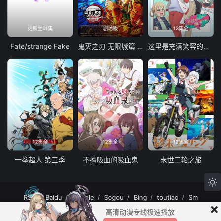
更新至01集
剧场版
13集全
Fate/strange Fake
鬼灭之刃 无限城篇 第一章 猗窝座再袭
这里是充满笑容的职场。
12集全
12集全
12集全
一拳超人 第三季
不擅吸血的吸血鬼
末世二轮之旅
RSS
Baidu
Google
Sogou
Bing
toutiao
Sm
×
MuteFun动漫网站-无声乐趣-(゜-゜)つロ 干杯~MuteFun动漫网站所有内容均来
高清动漫专线极速播放
自互联网分享站点所提供的公开引用资源，未提供资源上传、存储服务。