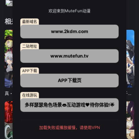
欢迎来到MuteFun动漫
相关推荐
最新域名
www.2kdm.com
二站地址
www.mutefun.tv
APP下载
APP下载页
12集全
12集全
13集全
真・进化果 实不知不觉踏上胜利的人生
东京猫猫 NEW～♡
弹珠汽水瓶里的千岁同学
在线游玩
多样瑟瑟角色场景👄互动游戏💗待你体验!🌟
加载失败或播放缓慢，请使用VPN