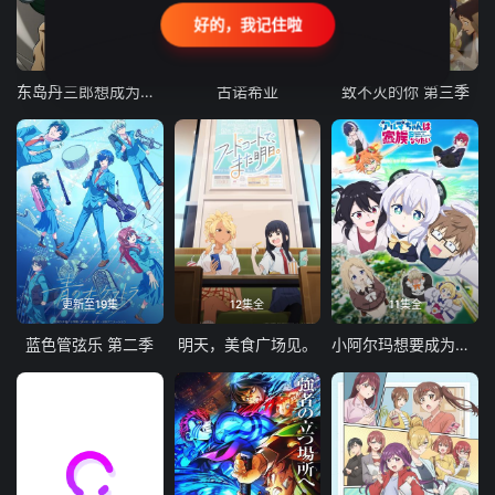
好的，我记住啦
24集全
更新至21集
更新至18集
东岛丹三郎想成为假面骑士
古诺希亚
致不灭的你 第三季
更新至19集
12集全
11集全
蓝色管弦乐 第二季
明天，美食广场见。
小阿尔玛想要成为家人