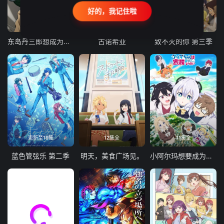
好的，我记住啦
24集全
更新至21集
更新至18集
东岛丹三郎想成为假面骑士
古诺希亚
致不灭的你 第三季
更新至19集
12集全
11集全
蓝色管弦乐 第二季
明天，美食广场见。
小阿尔玛想要成为家人