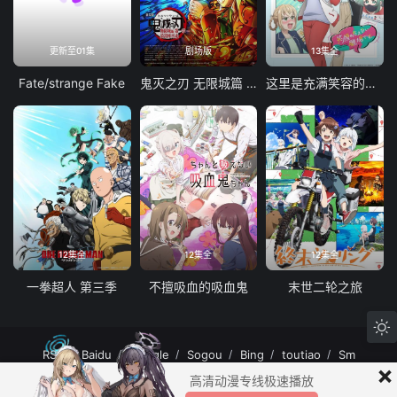
更新至01集
剧场版
13集全
Fate/strange Fake
鬼灭之刃 无限城篇 第一章 猗窝座再袭
这里是充满笑容的职场。
12集全
12集全
12集全
一拳超人 第三季
不擅吸血的吸血鬼
末世二轮之旅
RSS
Baidu
Google
Sogou
Bing
toutiao
Sm
×
MuteFun动漫网站-无声乐趣-(゜-゜)つロ 干杯~MuteFun动漫网站所有内容均来
高清动漫专线极速播放
自互联网分享站点所提供的公开引用资源，未提供资源上传、存储服务。