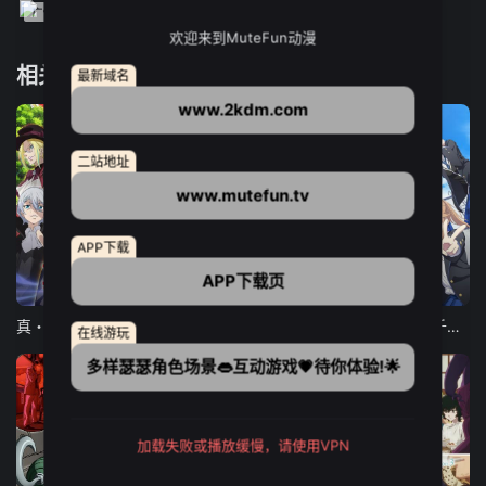
欢迎来到MuteFun动漫
相关推荐
最新域名
www.2kdm.com
二站地址
www.mutefun.tv
APP下载
APP下载页
12集全
12集全
13集全
真・进化果 实不知不觉踏上胜利的人生
东京猫猫 NEW～♡
弹珠汽水瓶里的千岁同学
在线游玩
多样瑟瑟角色场景👄互动游戏💗待你体验!🌟
加载失败或播放缓慢，请使用VPN