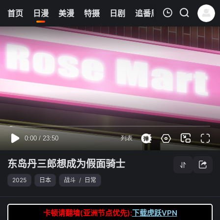
0
首页
日漫
美漫
特摄
日剧
追番周表
今日更新
我的观影记录
东岛丹三郎想成为假面骑士
第03集
清空
东岛丹三郎想成为假面骑士
2025
日本
战斗
/
日常
卡顿请翻墙(亚洲节点优先):
下载虎跃VPN