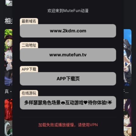
欢迎来到MuteFun动漫
相关推荐
最新域名
www.2kdm.com
二站地址
www.mutefun.tv
APP下载
APP下载页
12集全
12集全
13集全
真・进化果 实不知不觉踏上胜利的人生
东京猫猫 NEW～♡
弹珠汽水瓶里的千岁同学
在线游玩
多样瑟瑟角色场景👄互动游戏💗待你体验!🌟
加载失败或播放缓慢，请使用VPN