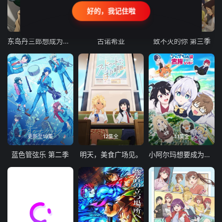
好的，我记住啦
24集全
更新至21集
更新至18集
东岛丹三郎想成为假面骑士
古诺希亚
致不灭的你 第三季
更新至19集
12集全
11集全
蓝色管弦乐 第二季
明天，美食广场见。
小阿尔玛想要成为家人