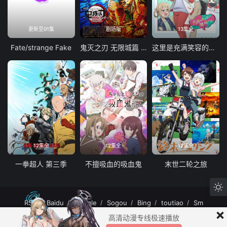
更新至01集
剧场版
13集全
Fate/strange Fake
鬼灭之刃 无限城篇 第一章 猗窝座再袭
这里是充满笑容的职场。
12集全
12集全
12集全
一拳超人 第三季
不擅吸血的吸血鬼
末世二轮之旅
RSS
Baidu
Google
Sogou
Bing
toutiao
Sm
×
MuteFun动漫网站-无声乐趣-(゜-゜)つロ 干杯~MuteFun动漫网站所有内容均来
高清动漫专线极速播放
自互联网分享站点所提供的公开引用资源，未提供资源上传、存储服务。