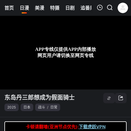
6
首页
日漫
美漫
特摄
日剧
追番周表
今日更新
我的观影记录
东岛丹三郎想成为假面骑士
第08集
清空
东岛丹三郎想成为假面骑士
2025
日本
战斗
/
日常
卡顿请翻墙(亚洲节点优先):
下载虎跃VPN