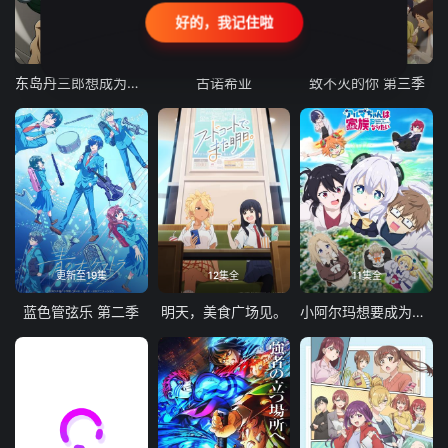
好的，我记住啦
24集全
更新至21集
更新至18集
东岛丹三郎想成为假面骑士
古诺希亚
致不灭的你 第三季
更新至19集
12集全
11集全
蓝色管弦乐 第二季
明天，美食广场见。
小阿尔玛想要成为家人