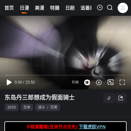
8
首页
日漫
美漫
特摄
日剧
追番周表
今日更新
我的观影记录
东岛丹三郎想成为假面骑士
第22集
清空
东岛丹三郎想成为假面骑士
2025
日本
战斗
/
日常
卡顿请翻墙(亚洲节点优先):
下载虎跃VPN