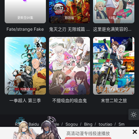
更新至01集
剧场版
13集全
Fate/strange Fake
鬼灭之刃 无限城篇 第一章 猗窝座再袭
这里是充满笑容的职场。
12集全
12集全
12集全
一拳超人 第三季
不擅吸血的吸血鬼
末世二轮之旅
RSS
Baidu
Google
Sogou
Bing
toutiao
Sm
×
MuteFun动漫网站-无声乐趣-(゜-゜)つロ 干杯~MuteFun动漫网站所有内容均来
高清动漫专线极速播放
自互联网分享站点所提供的公开引用资源，未提供资源上传、存储服务。