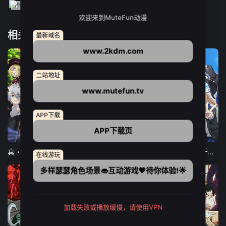
欢迎来到MuteFun动漫
相关推荐
最新域名
www.2kdm.com
二站地址
www.mutefun.tv
APP下载
APP下载页
12集全
12集全
13集全
真・进化果 实不知不觉踏上胜利的人生
东京猫猫 NEW～♡
弹珠汽水瓶里的千岁同学
在线游玩
多样瑟瑟角色场景👄互动游戏💗待你体验!🌟
加载失败或播放缓慢，请使用VPN