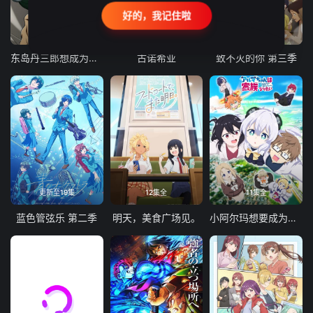
好的，我记住啦
24集全
更新至21集
更新至18集
东岛丹三郎想成为假面骑士
古诺希亚
致不灭的你 第三季
更新至19集
12集全
11集全
蓝色管弦乐 第二季
明天，美食广场见。
小阿尔玛想要成为家人