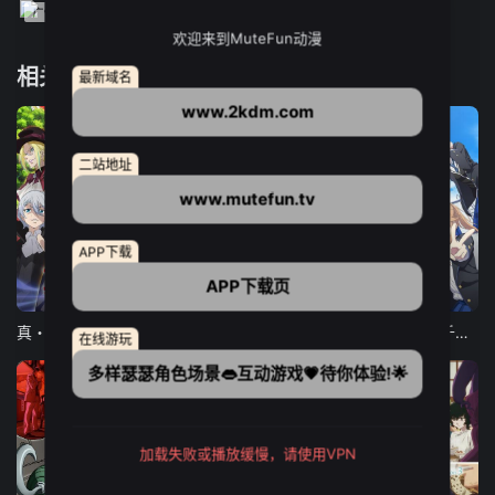
欢迎来到MuteFun动漫
相关推荐
最新域名
www.2kdm.com
二站地址
www.mutefun.tv
APP下载
APP下载页
12集全
12集全
13集全
真・进化果 实不知不觉踏上胜利的人生
东京猫猫 NEW～♡
弹珠汽水瓶里的千岁同学
在线游玩
多样瑟瑟角色场景👄互动游戏💗待你体验!🌟
加载失败或播放缓慢，请使用VPN