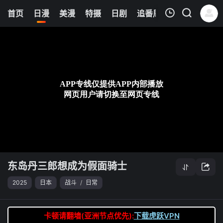
0
首页
日漫
美漫
特摄
日剧
追番周表
今日更新
我的观影记录
东岛丹三郎想成为假面骑士
第23集
清空
东岛丹三郎想成为假面骑士
2025
日本
战斗
/
日常
卡顿请翻墙(亚洲节点优先):
下载虎跃VPN