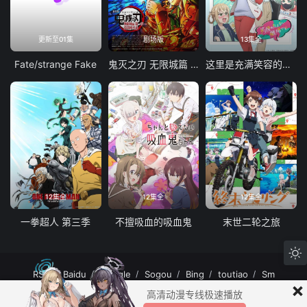
更新至01集
剧场版
13集全
Fate/strange Fake
鬼灭之刃 无限城篇 第一章 猗窝座再袭
这里是充满笑容的职场。
12集全
12集全
12集全
一拳超人 第三季
不擅吸血的吸血鬼
末世二轮之旅
RSS
Baidu
Google
Sogou
Bing
toutiao
Sm
×
MuteFun动漫网站-无声乐趣-(゜-゜)つロ 干杯~MuteFun动漫网站所有内容均来
高清动漫专线极速播放
自互联网分享站点所提供的公开引用资源，未提供资源上传、存储服务。