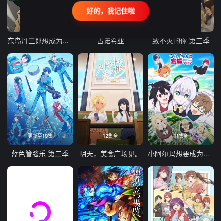
好的，我记住啦
24集全
更新至21集
更新至18集
东岛丹三郎想成为假面骑士
古诺希亚
致不灭的你 第三季
更新至19集
12集全
11集全
蓝色管弦乐 第二季
明天，美食广场见。
小阿尔玛想要成为家人