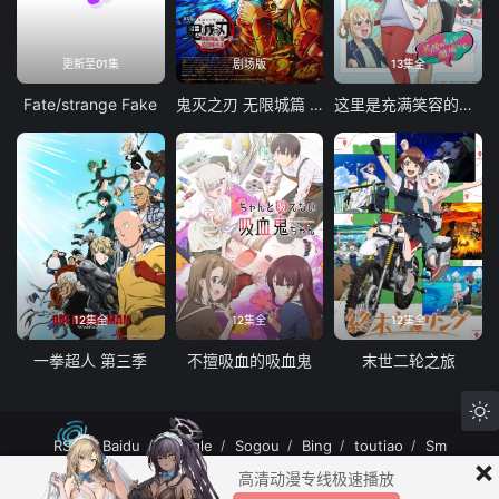
更新至01集
剧场版
13集全
Fate/strange Fake
鬼灭之刃 无限城篇 第一章 猗窝座再袭
这里是充满笑容的职场。
12集全
12集全
12集全
一拳超人 第三季
不擅吸血的吸血鬼
末世二轮之旅
RSS
Baidu
Google
Sogou
Bing
toutiao
Sm
×
MuteFun动漫网站-无声乐趣-(゜-゜)つロ 干杯~MuteFun动漫网站所有内容均来
高清动漫专线极速播放
自互联网分享站点所提供的公开引用资源，未提供资源上传、存储服务。