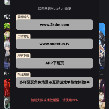
欢迎来到MuteFun动漫
相关推荐
最新域名
www.2kdm.com
二站地址
www.mutefun.tv
APP下载
APP下载页
12集全
12集全
13集全
真・进化果 实不知不觉踏上胜利的人生
东京猫猫 NEW～♡
弹珠汽水瓶里的千岁同学
在线游玩
多样瑟瑟角色场景👄互动游戏💗待你体验!🌟
加载失败或播放缓慢，请使用VPN