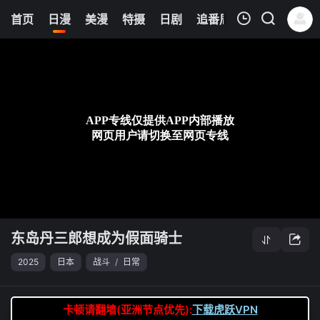
6
首页
日漫
美漫
特摄
日剧
追番周表
今日更新
我的观影记录
东岛丹三郎想成为假面骑士
第02集
清空
东岛丹三郎想成为假面骑士
2025
日本
战斗
/
日常
卡顿请翻墙(亚洲节点优先):
下载虎跃VPN