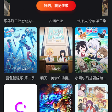
好的，我记住啦
24集全
更新至21集
更新至18集
东岛丹三郎想成为假面骑士
古诺希亚
致不灭的你 第三季
更新至19集
12集全
11集全
蓝色管弦乐 第二季
明天，美食广场见。
小阿尔玛想要成为家人