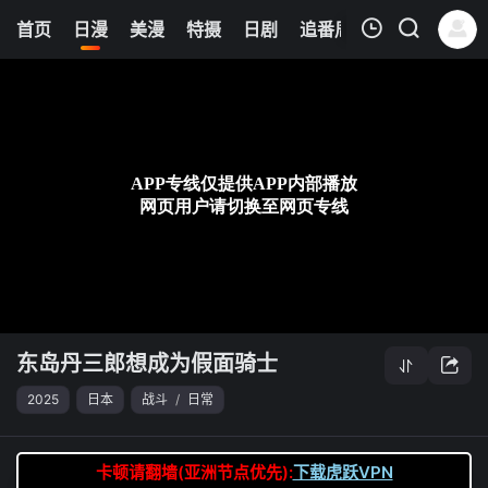
0
首页
日漫
美漫
特摄
日剧
追番周表
今日更新
我的观影记录
东岛丹三郎想成为假面骑士
第21集
清空
东岛丹三郎想成为假面骑士
2025
日本
战斗
/
日常
卡顿请翻墙(亚洲节点优先):
下载虎跃VPN