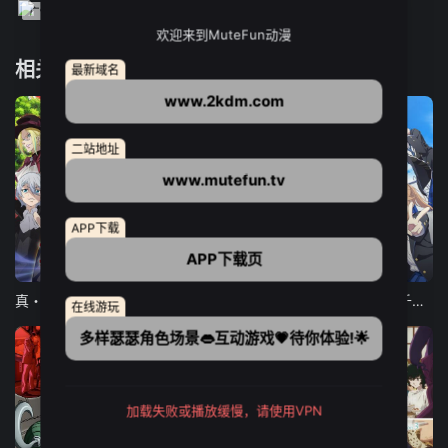
欢迎来到MuteFun动漫
相关推荐
最新域名
www.2kdm.com
二站地址
www.mutefun.tv
APP下载
APP下载页
12集全
12集全
13集全
真・进化果 实不知不觉踏上胜利的人生
东京猫猫 NEW～♡
弹珠汽水瓶里的千岁同学
在线游玩
多样瑟瑟角色场景👄互动游戏💗待你体验!🌟
加载失败或播放缓慢，请使用VPN