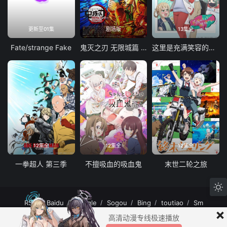
更新至01集
剧场版
13集全
Fate/strange Fake
鬼灭之刃 无限城篇 第一章 猗窝座再袭
这里是充满笑容的职场。
12集全
12集全
12集全
一拳超人 第三季
不擅吸血的吸血鬼
末世二轮之旅
RSS
Baidu
Google
Sogou
Bing
toutiao
Sm
×
MuteFun动漫网站-无声乐趣-(゜-゜)つロ 干杯~MuteFun动漫网站所有内容均来
高清动漫专线极速播放
自互联网分享站点所提供的公开引用资源，未提供资源上传、存储服务。