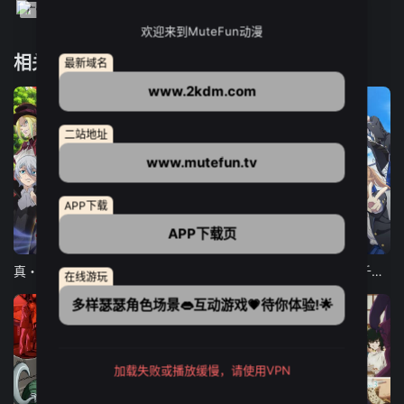
欢迎来到MuteFun动漫
相关推荐
最新域名
www.2kdm.com
二站地址
www.mutefun.tv
APP下载
APP下载页
12集全
12集全
13集全
真・进化果 实不知不觉踏上胜利的人生
东京猫猫 NEW～♡
弹珠汽水瓶里的千岁同学
在线游玩
多样瑟瑟角色场景👄互动游戏💗待你体验!🌟
加载失败或播放缓慢，请使用VPN