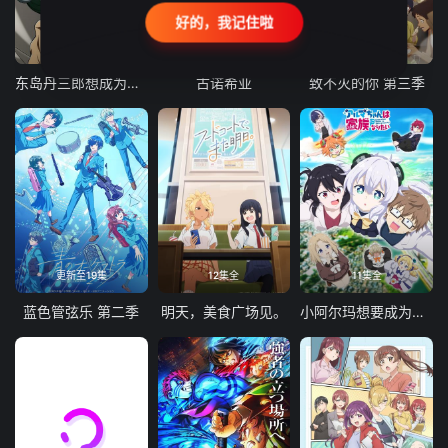
好的，我记住啦
24集全
更新至21集
更新至18集
东岛丹三郎想成为假面骑士
古诺希亚
致不灭的你 第三季
更新至19集
12集全
11集全
蓝色管弦乐 第二季
明天，美食广场见。
小阿尔玛想要成为家人