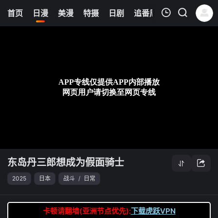
8
首页
日漫
美漫
特摄
日剧
追番周表
今日更新
我的观影记录
东岛丹三郎想成为假面骑士
第06集
清空
东岛丹三郎想成为假面骑士
2025
日本
战斗
/
日常
卡顿请翻墙(亚洲节点优先):
下载虎跃VPN