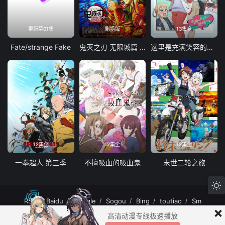
更新至01集
剧场版
13集全
Fate/strange Fake
鬼灭之刃 无限城篇 第一章 猗窝座再袭
这里是充满笑容的职场。
12集全
12集全
12集全
一拳超人 第三季
不擅吸血的吸血鬼
末世二轮之旅
RSS
Baidu
Google
Sogou
Bing
toutiao
Sm
×
MuteFun动漫网站-无声乐趣-(゜-゜)つロ 干杯~MuteFun动漫网站所有内容均来
高清动漫专线极速播放
自互联网分享站点所提供的公开引用资源，未提供资源上传、存储服务。