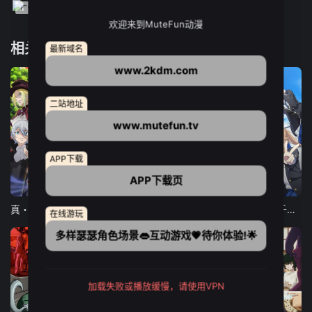
欢迎来到MuteFun动漫
相关推荐
最新域名
www.2kdm.com
二站地址
www.mutefun.tv
APP下载
APP下载页
12集全
12集全
13集全
真・进化果 实不知不觉踏上胜利的人生
东京猫猫 NEW～♡
弹珠汽水瓶里的千岁同学
在线游玩
多样瑟瑟角色场景👄互动游戏💗待你体验!🌟
加载失败或播放缓慢，请使用VPN