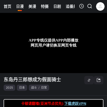
0
首页
日漫
美漫
特摄
日剧
追番周表
今日更新
我的观影记录
东岛丹三郎想成为假面骑士
第20集
清空
东岛丹三郎想成为假面骑士
2025
日本
战斗
/
日常
卡顿请翻墙(亚洲节点优先):
下载虎跃VPN