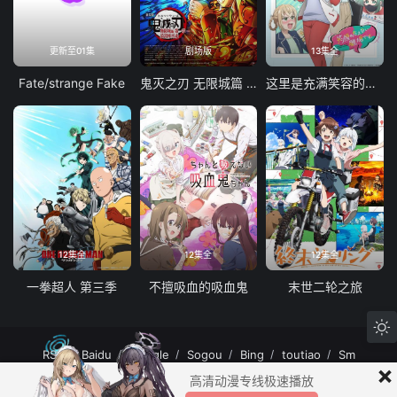
更新至01集
剧场版
13集全
Fate/strange Fake
鬼灭之刃 无限城篇 第一章 猗窝座再袭
这里是充满笑容的职场。
12集全
12集全
12集全
一拳超人 第三季
不擅吸血的吸血鬼
末世二轮之旅
RSS
Baidu
Google
Sogou
Bing
toutiao
Sm
×
MuteFun动漫网站-无声乐趣-(゜-゜)つロ 干杯~MuteFun动漫网站所有内容均来
高清动漫专线极速播放
自互联网分享站点所提供的公开引用资源，未提供资源上传、存储服务。