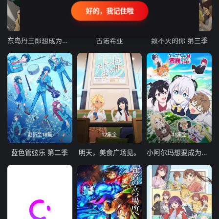
好的，我记住啦
24集全
更新至21集
更新至18集
东岛丹三郎想成为假面骑士
古诺希亚
致不灭的你 第三季
更新至19集
12集全
11集全
蓝色管弦乐 第二季
明天，美食广场见。
小阿尔玛想要成为家人