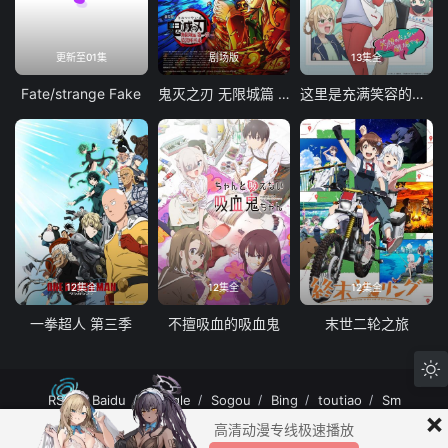
更新至01集
剧场版
13集全
Fate/strange Fake
鬼灭之刃 无限城篇 第一章 猗窝座再袭
这里是充满笑容的职场。
12集全
12集全
12集全
一拳超人 第三季
不擅吸血的吸血鬼
末世二轮之旅
RSS
Baidu
Google
Sogou
Bing
toutiao
Sm
×
MuteFun动漫网站-无声乐趣-(゜-゜)つロ 干杯~MuteFun动漫网站所有内容均来
高清动漫专线极速播放
自互联网分享站点所提供的公开引用资源，未提供资源上传、存储服务。