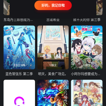
好的，我记住啦
24集全
更新至21集
更新至18集
东岛丹三郎想成为假面骑士
古诺希亚
致不灭的你 第三季
更新至19集
12集全
11集全
蓝色管弦乐 第二季
明天，美食广场见。
小阿尔玛想要成为家人