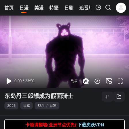
8
首页
日漫
美漫
特摄
日剧
追番周表
今日更新
我的观影记录
东岛丹三郎想成为假面骑士
第06集
清空
东岛丹三郎想成为假面骑士
2025
日本
战斗
/
日常
卡顿请翻墙(亚洲节点优先):
下载虎跃VPN