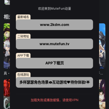
欢迎来到MuteFun动漫
相关推荐
最新域名
www.2kdm.com
二站地址
www.mutefun.tv
APP下载
APP下载页
12集全
12集全
13集全
真・进化果 实不知不觉踏上胜利的人生
东京猫猫 NEW～♡
弹珠汽水瓶里的千岁同学
在线游玩
多样瑟瑟角色场景👄互动游戏💗待你体验!🌟
加载失败或播放缓慢，请使用VPN