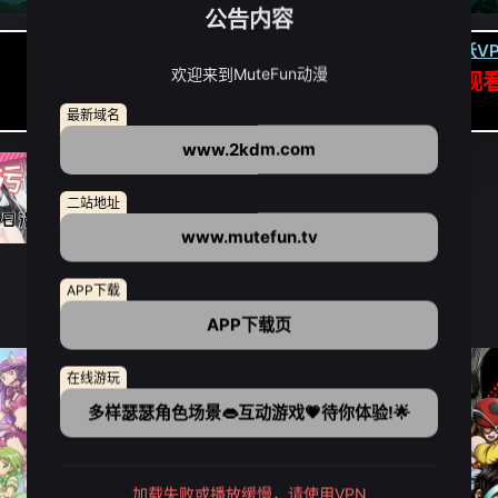
公告内容
卡顿请翻墙(亚洲节点优先):
下载虎跃VP
欢迎来到MuteFun动漫
APP高速专线可前往APP观
点我下载APP（仅安卓/苹果暂无）
最新域名
www.2kdm.com
二站地址
www.mutefun.tv
APP下载
APP下载页
在线游玩
多样瑟瑟角色场景👄互动游戏💗待你体验!🌟
加载失败或播放缓慢，请使用VPN