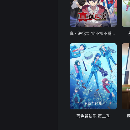
12集全
真・进化果 实不知不觉踏上胜利的人生
更新至19集
蓝色管弦乐 第二季