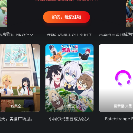
好的，我记住啦
12集全
13集全
24集全
东京猫猫 NEW～♡
弹珠汽水瓶里的千岁同学
12集全
11集全
更新至01集
明天，美食广场见。
小阿尔玛想要成为家人
Fate/strange 