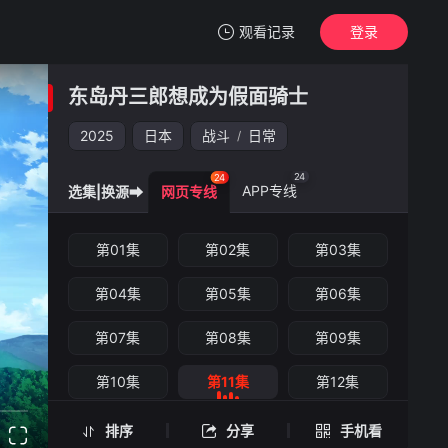
观看记录
登录
我的观影记录
东岛丹三郎想成为假面骑士
东岛丹三郎想成为假面骑士
第11集
2025
日本
战斗
日常
/
清空
24
24
APP专线
选集|换源➡
网页专线
东岛丹三郎想成为假面骑士 -第11集
第01集
第02集
第03集
手机扫一扫继续看
第04集
第05集
第06集
第07集
第08集
第09集
第10集
第11集
第12集
第13集
第14集
第15集
排序
分享
手机看