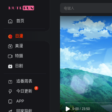
首页
日漫
美漫
特摄
日剧
追番周表
8
今日更新
APP
回家导航