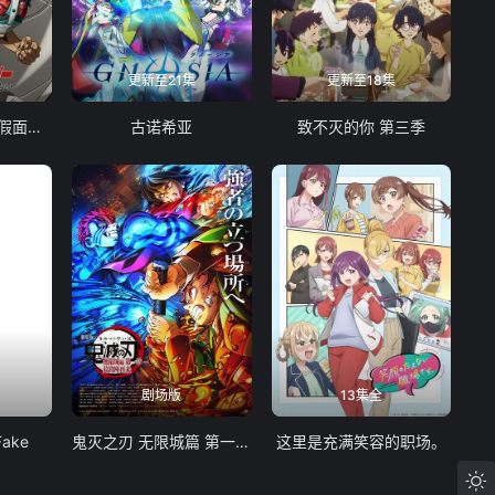
更新至21集
更新至18集
东岛丹三郎想成为假面骑士
古诺希亚
致不灭的你 第三季
剧场版
13集全
Fake
鬼灭之刃 无限城篇 第一章 猗窝座再袭
这里是充满笑容的职场。