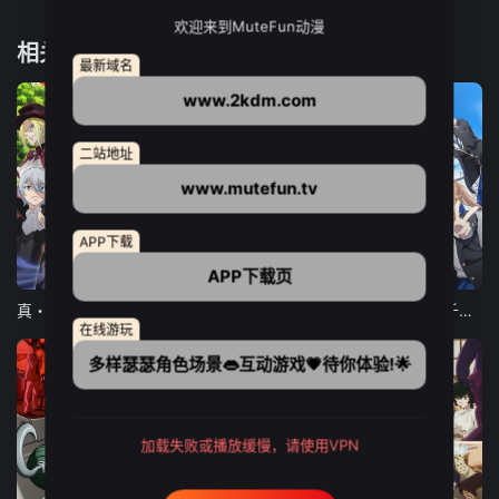
欢迎来到MuteFun动漫
相关推荐
最新域名
www.2kdm.com
二站地址
www.mutefun.tv
APP下载
12集全
12集全
13集全
APP下载页
真・进化果 实不知不觉踏上胜利的人生
东京猫猫 NEW～♡
弹珠汽水瓶里的千岁同学
在线游玩
多样瑟瑟角色场景👄互动游戏💗待你体验!🌟
加载失败或播放缓慢，请使用VPN