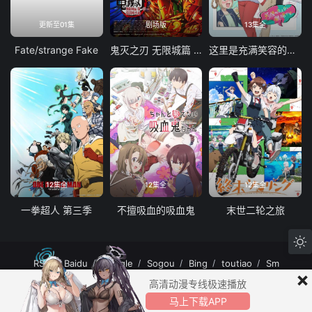
更新至01集
剧场版
13集全
Fate/strange Fake
鬼灭之刃 无限城篇 第一章 猗窝座再袭
这里是充满笑容的职场。
12集全
12集全
12集全
一拳超人 第三季
不擅吸血的吸血鬼
末世二轮之旅
RSS
Baidu
Google
Sogou
Bing
toutiao
Sm
×
MuteFun动漫网站-无声乐趣-(゜-゜)つロ 干杯~MuteFun动漫网站所有内容均来
高清动漫专线极速播放
自互联网分享站点所提供的公开引用资源，未提供资源上传、存储服务。
马上下载APP