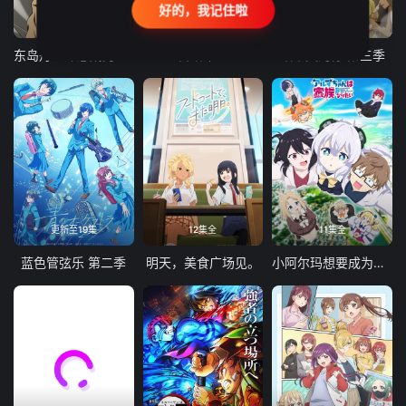
好的，我记住啦
24集全
更新至21集
更新至18集
东岛丹三郎想成为假面骑士
古诺希亚
致不灭的你 第三季
更新至19集
12集全
11集全
蓝色管弦乐 第二季
明天，美食广场见。
小阿尔玛想要成为家人