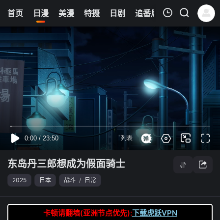
0
首页
日漫
美漫
特摄
日剧
追番周表
今日更新
我的观影记录
东岛丹三郎想成为假面骑士
第14集
清空
东岛丹三郎想成为假面骑士
2025
日本
战斗
/
日常
卡顿请翻墙(亚洲节点优先):
下载虎跃VPN