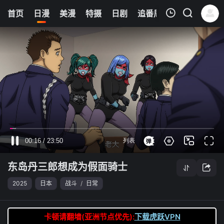
6
首页
日漫
美漫
特摄
日剧
追番周表
今日更新
我的观影记录
东岛丹三郎想成为假面骑士
第18集
清空
东岛丹三郎想成为假面骑士
2025
日本
战斗
/
日常
卡顿请翻墙(亚洲节点优先):
下载虎跃VPN