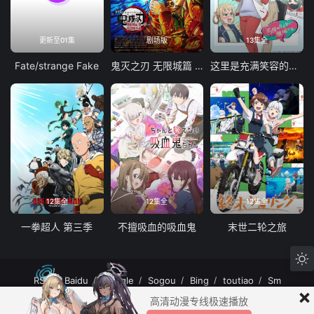
更新至01集
剧场版
13集全
Fate/strange Fake
鬼灭之刃 无限城篇 第一章 猗窝座再袭
这里是充满笑容的职场。
12集全
12集全
12集全
一拳超人 第三季
不擅吸血的吸血鬼
末世二轮之旅
RSS
Baidu
Google
Sogou
Bing
toutiao
Sm
×
MuteFun动漫网站-无声乐趣-(゜-゜)つロ 干杯~MuteFun动漫网站所有内容均来
高清动漫专线极速播放
自互联网分享站点所提供的公开引用资源，未提供资源上传、存储服务。