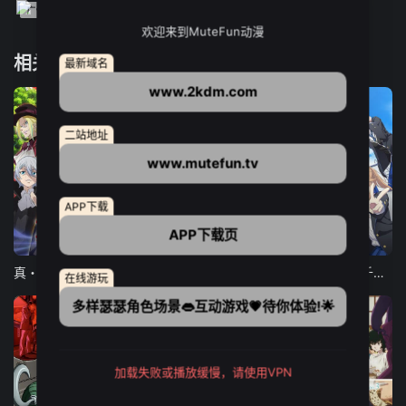
欢迎来到MuteFun动漫
相关推荐
最新域名
www.2kdm.com
二站地址
www.mutefun.tv
APP下载
APP下载页
12集全
12集全
13集全
真・进化果 实不知不觉踏上胜利的人生
东京猫猫 NEW～♡
弹珠汽水瓶里的千岁同学
在线游玩
多样瑟瑟角色场景👄互动游戏💗待你体验!🌟
加载失败或播放缓慢，请使用VPN