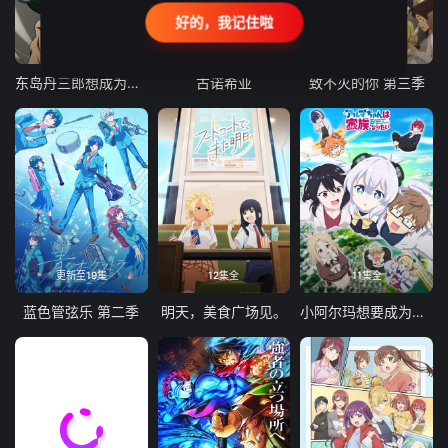
好的，我记住啦
24集全
更新至21集
更新至18集
东岛丹三郎想成为假面骑士
古诺希亚
致不灭的你 第三季
更新至19集
12集全
11集全
蓝色管弦乐 第二季
明天，美食广场见。
小阿尔玛想要成为家人