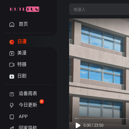
首页
日漫
美漫
特摄
日剧
追番周表
8
今日更新
APP
回家导航