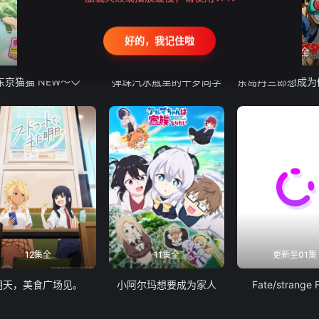
好的，我记住啦
12集全
13集全
24集全
东京猫猫 NEW～♡
弹珠汽水瓶里的千岁同学
12集全
11集全
更新至01集
明天，美食广场见。
小阿尔玛想要成为家人
Fate/strange 