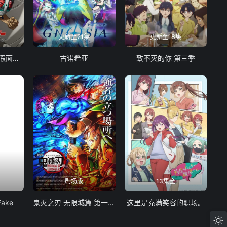
更新至21集
更新至18集
东岛丹三郎想成为假面骑士
古诺希亚
致不灭的你 第三季
剧场版
13集全
Fake
鬼灭之刃 无限城篇 第一章 猗窝座再袭
这里是充满笑容的职场。