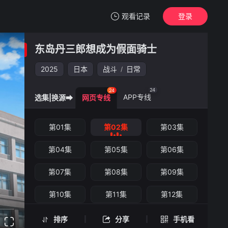
观看记录
登录
我的观影记录
东岛丹三郎想成为假面骑士
东岛丹三郎想成为假面骑士
第02集
2025
日本
战斗
日常
/
清空
24
24
APP专线
选集|换源➡
网页专线
东岛丹三郎想成为假面骑士 -第02集
第01集
第02集
第03集
手机扫一扫继续看
第04集
第05集
第06集
第07集
第08集
第09集
第10集
第11集
第12集
第13集
第14集
第15集
排序
分享
手机看