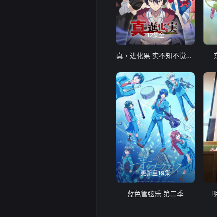
12集全
真・进化果 实不知不觉踏上胜利的人生
更新至19集
蓝色管弦乐 第二季