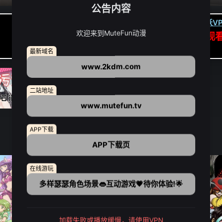
公告内容
卡顿请翻墙(亚洲节点优先):
下载虎跃VP
欢迎来到MuteFun动漫
APP高速专线可前往APP观
点我下载APP（仅安卓/苹果暂无）
最新域名
www.2kdm.com
二站地址
www.mutefun.tv
APP下载
APP下载页
在线游玩
多样瑟瑟角色场景👄互动游戏💗待你体验!🌟
加载失败或播放缓慢，请使用VPN