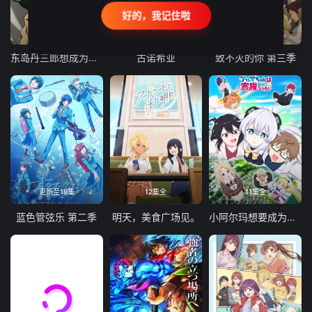
好的，我记住啦
24集全
更新至21集
更新至18集
东岛丹三郎想成为假面骑士
古诺希亚
致不灭的你 第三季
更新至19集
12集全
11集全
蓝色管弦乐 第二季
明天，美食广场见。
小阿尔玛想要成为家人