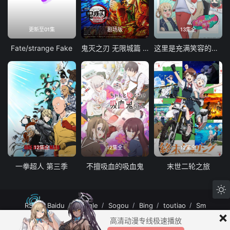
更新至01集
剧场版
13集全
Fate/strange Fake
鬼灭之刃 无限城篇 第一章 猗窝座再袭
这里是充满笑容的职场。
12集全
12集全
12集全
一拳超人 第三季
不擅吸血的吸血鬼
末世二轮之旅
RSS
Baidu
Google
Sogou
Bing
toutiao
Sm
×
MuteFun动漫网站-无声乐趣-(゜-゜)つロ 干杯~MuteFun动漫网站所有内容均来
高清动漫专线极速播放
自互联网分享站点所提供的公开引用资源，未提供资源上传、存储服务。