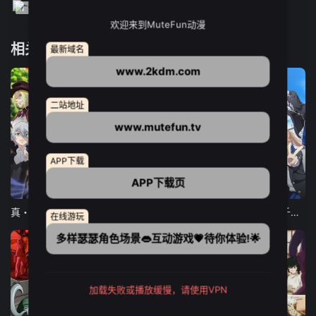
欢迎来到MuteFun动漫
相关推荐
最新域名
www.2kdm.com
二站地址
www.mutefun.tv
APP下载
APP下载页
12集全
12集全
13集全
真・进化果 实不知不觉踏上胜利的人生
东京猫猫 NEW～♡
弹珠汽水瓶里的千岁同学
在线游玩
多样瑟瑟角色场景👄互动游戏💗待你体验!🌟
加载失败或播放缓慢，请使用VPN