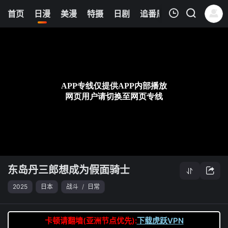
6
首页
日漫
美漫
特摄
日剧
追番周表
今日更新
我的观影记录
东岛丹三郎想成为假面骑士
第13集
清空
东岛丹三郎想成为假面骑士
2025
日本
战斗
/
日常
卡顿请翻墙(亚洲节点优先):
下载虎跃VPN