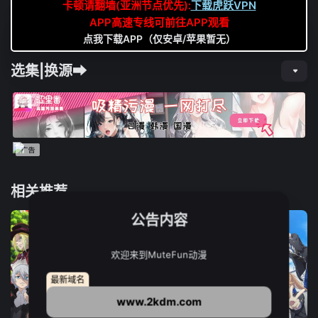
卡顿请翻墙(亚洲节点优先):
下载虎跃VPN
APP高速专线可前往APP观看
点我下载APP（仅安卓/苹果暂无）
选集|换源➡
相关推荐
公告内容
欢迎来到MuteFun动漫
最新域名
www.2kdm.com