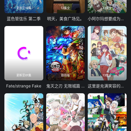
更新至19集
12集全
11集全
蓝色管弦乐 第二季
明天，美食广场见。
小阿尔玛想要成为家人
更新至01集
剧场版
13集全
Fate/strange Fake
鬼灭之刃 无限城篇 第一章 猗窝座再袭
这里是充满笑容的职场。