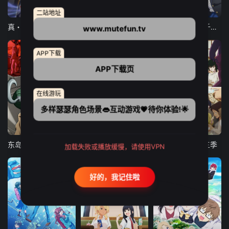
12集全
12集全
13集全
二站地址
真・进化果 实不知不觉踏上胜利的人生
东京猫猫 NEW～♡
弹珠汽水瓶里的千岁同学
www.mutefun.tv
APP下载
APP下载页
在线游玩
多样瑟瑟角色场景👄互动游戏💗待你体验!🌟
24集全
更新至21集
更新至18集
东岛丹三郎想成为假面骑士
古诺希亚
致不灭的你 第三季
加载失败或播放缓慢，请使用VPN
好的，我记住啦