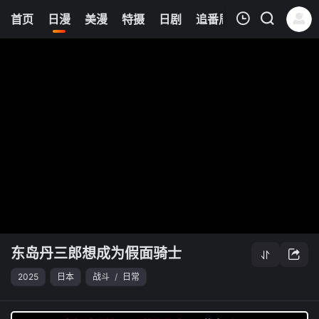
6
首页
日漫
美漫
特摄
日剧
追番周表
今日更新
我的观影记录
东岛丹三郎想成为假面骑士
清空
东岛丹三郎想成为假面骑士
2025
日本
战斗
/
日常