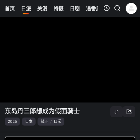
0
首页
日漫
美漫
特摄
日剧
追番周表
今日更新
我的观影记录
东岛丹三郎想成为假面骑士
清空
东岛丹三郎想成为假面骑士
2025
日本
战斗
/
日常