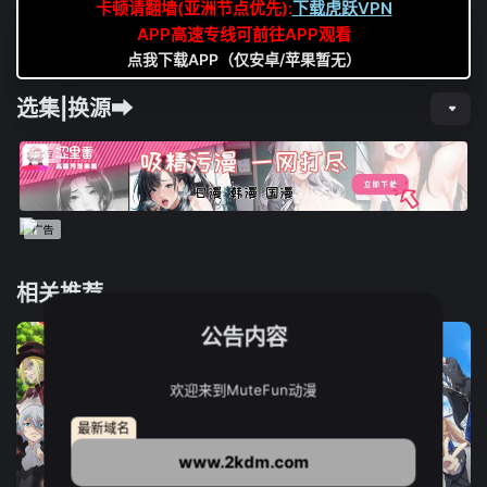
卡顿请翻墙(亚洲节点优先):
下载虎跃VPN
APP高速专线可前往APP观看
点我下载APP（仅安卓/苹果暂无）
选集|换源➡
相关推荐
公告内容
欢迎来到MuteFun动漫
最新域名
www.2kdm.com