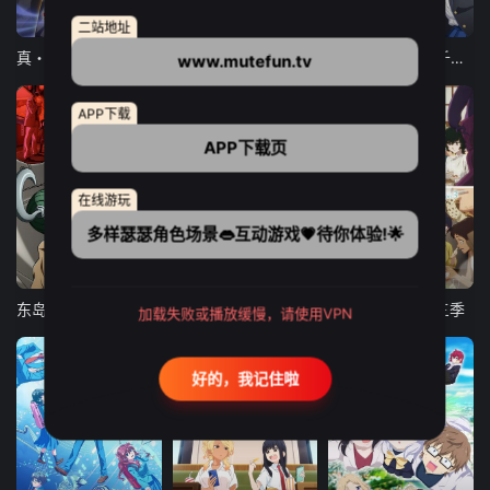
12集全
12集全
13集全
二站地址
真・进化果 实不知不觉踏上胜利的人生
东京猫猫 NEW～♡
弹珠汽水瓶里的千岁同学
www.mutefun.tv
APP下载
APP下载页
在线游玩
多样瑟瑟角色场景👄互动游戏💗待你体验!🌟
24集全
更新至21集
更新至18集
东岛丹三郎想成为假面骑士
古诺希亚
致不灭的你 第三季
加载失败或播放缓慢，请使用VPN
好的，我记住啦