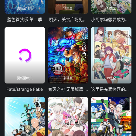
更新至19集
12集全
11集全
蓝色管弦乐 第二季
明天，美食广场见。
小阿尔玛想要成为家人
更新至01集
剧场版
13集全
Fate/strange Fake
鬼灭之刃 无限城篇 第一章 猗窝座再袭
这里是充满笑容的职场。