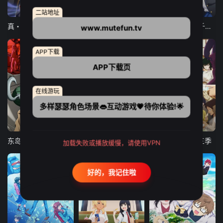
12集全
12集全
13集全
二站地址
真・进化果 实不知不觉踏上胜利的人生
东京猫猫 NEW～♡
弹珠汽水瓶里的千岁同学
www.mutefun.tv
APP下载
APP下载页
在线游玩
多样瑟瑟角色场景👄互动游戏💗待你体验!🌟
24集全
更新至21集
更新至18集
东岛丹三郎想成为假面骑士
古诺希亚
致不灭的你 第三季
加载失败或播放缓慢，请使用VPN
好的，我记住啦