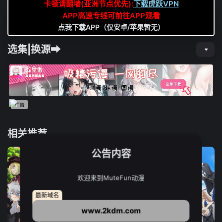
卡顿请翻墙(亚洲节点优先):
下载虎跃VPN
APP高速专线可前往APP观看
点我下载APP（仅安卓/苹果暂无）
选集|换源➡
相关推荐
公告内容
欢迎来到MuteFun动漫
最新域名
www.2kdm.com