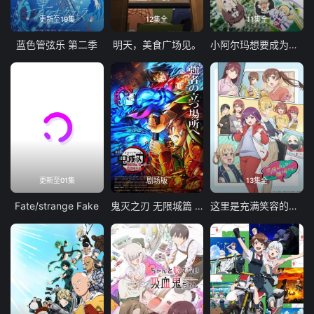
更新至19集
12集全
11集全
蓝色管弦乐 第二季
明天，美食广场见。
小阿尔玛想要成为家人
更新至01集
剧场版
13集全
Fate/strange Fake
鬼灭之刃 无限城篇 第一章 猗窝座再袭
这里是充满笑容的职场。