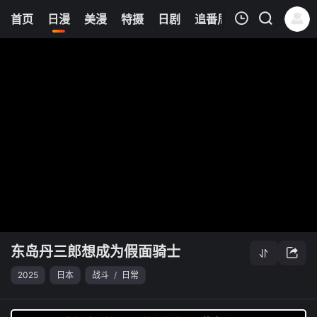
6
首页
日漫
美漫
特摄
日剧
追番周表
今日更新
我的观影记录
东岛丹三郎想成为假面骑士
清空
东岛丹三郎想成为假面骑士
2025
日本
战斗
/
日常