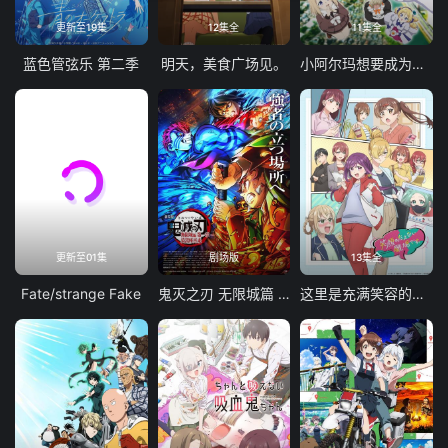
更新至19集
12集全
11集全
蓝色管弦乐 第二季
明天，美食广场见。
小阿尔玛想要成为家人
更新至01集
剧场版
13集全
Fate/strange Fake
鬼灭之刃 无限城篇 第一章 猗窝座再袭
这里是充满笑容的职场。