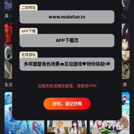
12集全
12集全
13集全
二站地址
真・进化果 实不知不觉踏上胜利的人生
东京猫猫 NEW～♡
弹珠汽水瓶里的千岁同学
www.mutefun.tv
APP下载
APP下载页
在线游玩
多样瑟瑟角色场景👄互动游戏💗待你体验!🌟
24集全
更新至21集
更新至18集
东岛丹三郎想成为假面骑士
古诺希亚
致不灭的你 第三季
加载失败或播放缓慢，请使用VPN
好的，我记住啦