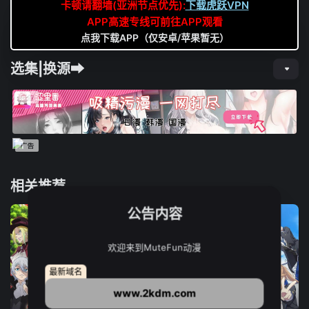
卡顿请翻墙(亚洲节点优先):
下载虎跃VPN
APP高速专线可前往APP观看
点我下载APP（仅安卓/苹果暂无）
选集|换源➡
相关推荐
公告内容
欢迎来到MuteFun动漫
最新域名
www.2kdm.com