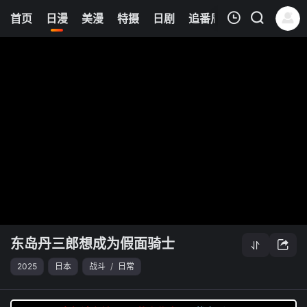
6
首页
日漫
美漫
特摄
日剧
追番周表
今日更新
我的观影记录
东岛丹三郎想成为假面骑士
清空
东岛丹三郎想成为假面骑士
2025
日本
战斗
/
日常