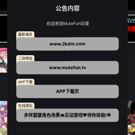
公告内容
卡顿请翻墙(亚洲节点优先):
下载虎跃VP
欢迎来到MuteFun动漫
APP高速专线可前往APP观
最新域名
点我下载APP（仅安卓/苹果暂无）
www.2kdm.com
二站地址
www.mutefun.tv
APP下载
APP下载页
在线游玩
多样瑟瑟角色场景👄互动游戏💗待你体验!🌟