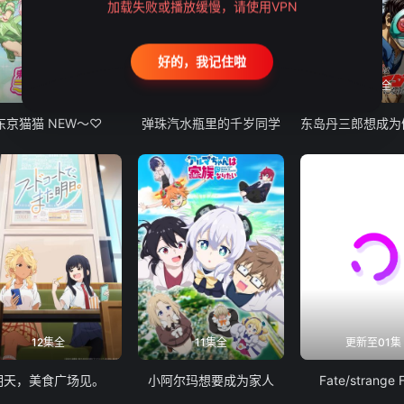
加载失败或播放缓慢，请使用VPN
好的，我记住啦
12集全
13集全
24集全
东京猫猫 NEW～♡
弹珠汽水瓶里的千岁同学
12集全
11集全
更新至01集
明天，美食广场见。
小阿尔玛想要成为家人
Fate/strange 