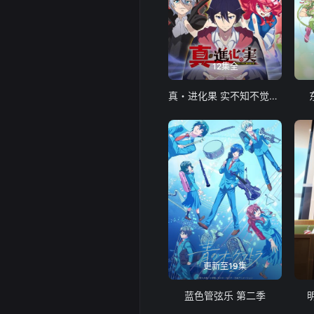
12集全
真・进化果 实不知不觉踏上胜利的人生
更新至19集
蓝色管弦乐 第二季