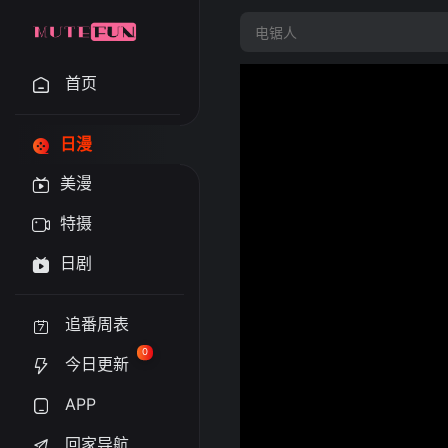
首页
日漫
美漫
特摄
日剧
追番周表
0
今日更新
APP
回家导航