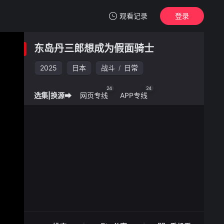
观看记录
登录
我的观影记录
东岛丹三郎想成为假面骑士
东岛丹三郎想成为假面骑士
2025
日本
战斗
日常
/
清空
24
24
选集|换源➡
网页专线
APP专线
东岛丹三郎想成为假面骑士 -
手机扫一扫继续看