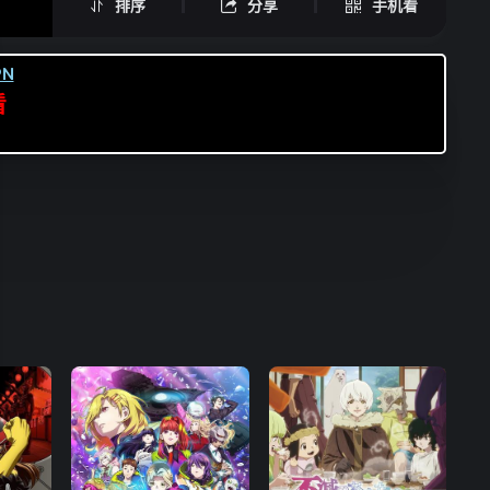
排序
分享
手机看
N
看