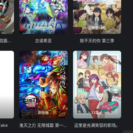
更新至21集
更新至18集
东岛丹三郎想成为假面骑士
古诺希亚
致不灭的你 第三季
剧场版
13集全
Fake
鬼灭之刃 无限城篇 第一章 猗窝座再袭
这里是充满笑容的职场。