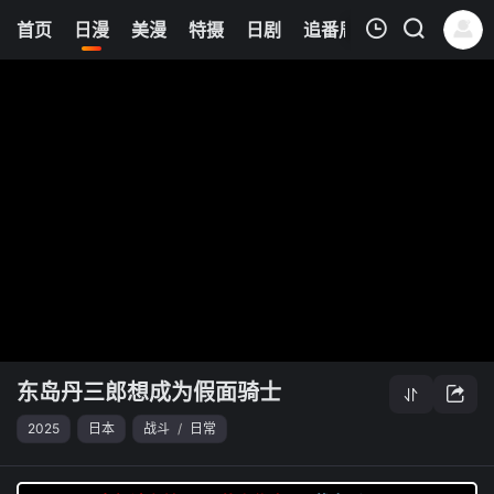
21
首页
日漫
美漫
特摄
日剧
追番周表
今日更新
我的观影记录
东岛丹三郎想成为假面骑士
清空
东岛丹三郎想成为假面骑士
2025
日本
战斗
/
日常