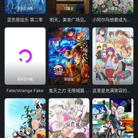
更新至19集
12集全
11集全
蓝色管弦乐 第二季
明天，美食广场见。
小阿尔玛想要成为家人
更新至01集
剧场版
13集全
Fate/strange Fake
鬼灭之刃 无限城篇 第一章 猗窝座再袭
这里是充满笑容的职场。