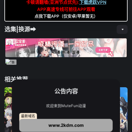
卡顿请翻墙(亚洲节点优先):
下载虎跃VPN
APP高速专线可前往APP观看
点我下载APP（仅安卓/苹果暂无）
选集|换源➡
相关推荐
公告内容
欢迎来到MuteFun动漫
最新域名
www.2kdm.com