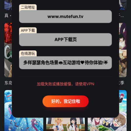
12集全
12集全
13集全
二站地址
真・进化果 实不知不觉踏上胜利的人生
东京猫猫 NEW～♡
弹珠汽水瓶里的千岁同学
www.mutefun.tv
APP下载
APP下载页
在线游玩
多样瑟瑟角色场景👄互动游戏💗待你体验!🌟
24集全
更新至21集
更新至18集
东岛丹三郎想成为假面骑士
古诺希亚
致不灭的你 第三季
加载失败或播放缓慢，请使用VPN
好的，我记住啦